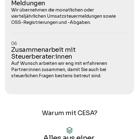
Meldungen
Wir übernehmen die monatlichen oder 
vierteljährlichen Umsatzsteuermeldungen sowie 
OSS-Registrierungen und -Abgaben.
Über uns
06
Leistungen
Zusammenarbeit mit 
Steuerberater:innen
Preise
Auf Wunsch arbeiten wir eng mit erfahrenen 
Partner:innen zusammen, damit Sie auch bei 
steuerlichen Fragen bestens betreut sind.
FAQ
Login
Contact Us
Warum mit CESA?
Alles aus einer 