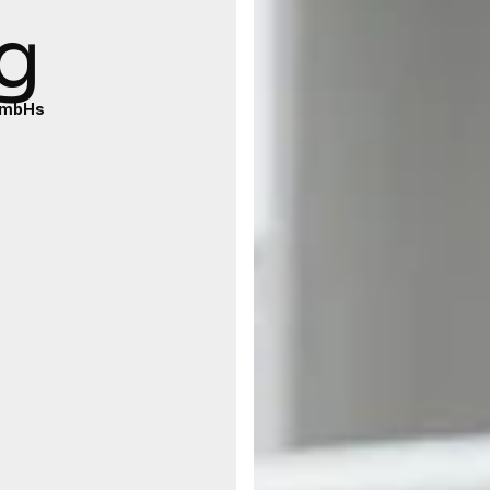
g
 GmbHs